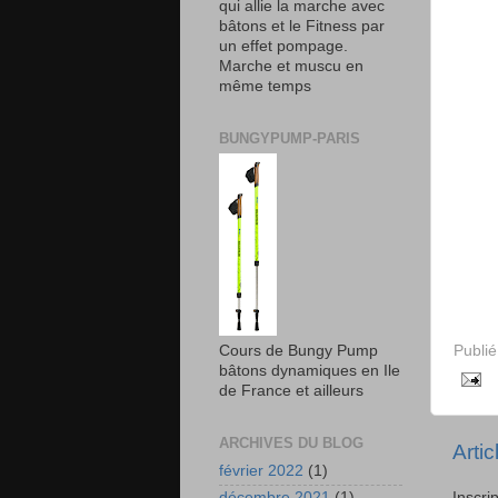
qui allie la marche avec
bâtons et le Fitness par
un effet pompage.
Marche et muscu en
même temps
BUNGYPUMP-PARIS
Publi
Cours de Bungy Pump
bâtons dynamiques en Ile
de France et ailleurs
ARCHIVES DU BLOG
Arti
février 2022
(1)
décembre 2021
(1)
Inscri