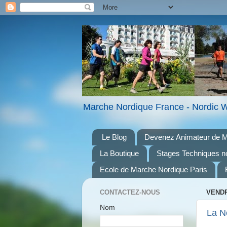
Marche Nordique France - Nordic W
Le Blog
Devenez Animateur de M
La Boutique
Stages Techniques n
Ecole de Marche Nordique Paris
CONTACTEZ-NOUS
VENDR
Nom
La N