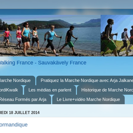
alking France - Sauvakävely France
arche Nordique
Pratiquez la Marche Nordique avec Arja Jalka
ordiKwalk
Les médias en parlent
Historique de Marche Nor
Réseau Formés par Arja
Le Livre+vidéo Marche Nordique
EDI 18 JUILLET 2014
ormandique