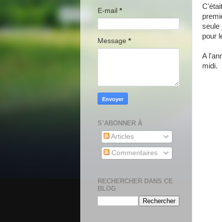
C'étai
E-mail
*
premi
seule 
pour l
Message
*
A l'an
midi.
S’ABONNER À
Articles
Commentaires
RECHERCHER DANS CE
BLOG