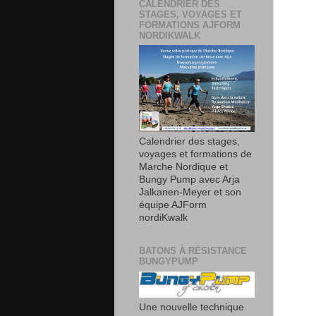
CALENDRIER DES
STAGES, VOYAGES ET
FORMATIONS AJFORM
NORDIKWALK
Calendrier des stages,
voyages et formations de
Marche Nordique et
Bungy Pump avec Arja
Jalkanen-Meyer et son
équipe AJForm
nordiKwalk
BATONS À RÉSISTANCE
BUNGYPUMP
Une nouvelle technique