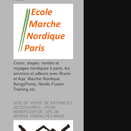
Cours, stages, randos et
voyages nordiques à paris, les
environs et ailleurs avec Bruno
et Arja. Marche Nordique,
BungyPump, Nordic Fusion
Training etc.
SITE DE VENTE DE BÂTONS ET
ACCESSOIRES : POUR
BÉNÉFICIER DE -10% DE
REMISE CONTACTEZ-NOUS