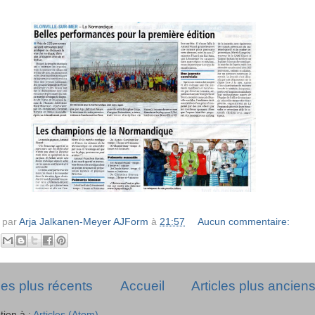
é par
Arja Jalkanen-Meyer AJForm
à
21:57
Aucun commentaire:
cles plus récents
Accueil
Articles plus ancien
ption à :
Articles (Atom)