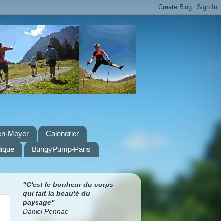
nen-Meyer
Calendrier
dique
BungyPump-Paris
"C'est le bonheur du corps
qui fait
la beauté du
paysage"
Daniel Pennac